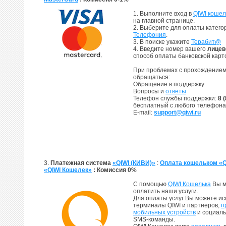
1. Выполните вход в
QIWI кошел
на главной странице.
2. Выберите для оплаты катег
Телефония
.
3. В поиске укажите
Терабит@
4. Введите номер вашего
лицев
способ оплаты банковской карт
При проблемах с прохождением
обращаться:
Обращение в поддержку
Вопросы и
ответы
Телефон службы поддержки:
8 
бесплатный с любого телефона
E-mail:
support@qiwi.ru
3.
Платежная система
«QIWI (КИВИ)»
:
Оплата кошельком «Q
«QIWI Кошелек»
: Комиссия 0%
С помощью
QIWI Кошелька
Вы м
оплатить наши услуги.
Для оплаты услуг Вы можете и
терминалы QIWI и партнеров,
п
мобильных устройств
и социаль
SMS-команды.