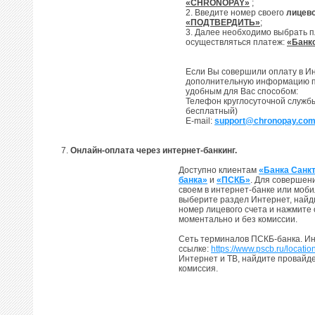
«CHRONOPAY»
;
2. Введите номер своего
лицево
«ПОДТВЕРДИТЬ»
;
3. Далее необходимо выбрать п
осуществляться платеж:
«Банк
Если Вы совершили оплату в Ин
дополнительную информацию по
удобным для Вас способом:
Телефон круглосуточной служб
бесплатный)
E-mail:
support@chronopay.co
7.
Онлайн-оплата через интернет-банкинг.
Доступно клиентам
«Банка Санк
банка»
и
«ПСКБ»
. Для совершен
своем в интернет-банке или моби
выберите раздел Интернет, най
номер лицевого счета и нажмите 
моментально и без комиссии.
Сеть терминалов ПСКБ-банка. Ин
ссылке:
https://www.pscb.ru/locatio
Интернет и ТВ, найдите провайд
комиссия.