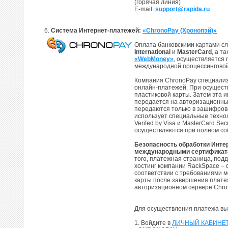
(горячая линия)
E-mail:
support@rapida.ru
6.
Система Интернет-платежей:
«ChronoPay (Хронопэй)»
Оплата банковскими картами 
International
и
MasterCard
, а т
«WebMoney»
, осуществляется
международной процессингово
Компания ChronoPay специализ
онлайн-платежей. При осущес
пластиковой карты. Затем эта
передается на авторизационны
передаются только в зашифров
использует специальные техно
Verifed by Visa и MasterCard S
осуществляются при полном собл
Безопасность обработки Инте
международными сертификата
того, платежная страница, под
хостинг компании RackSpace – 
соответствии с требованиями 
карты после завершения платеж
авторизационном сервере Chro
Для осуществления платежа вы
1. Войдите в
ЛИЧНЫЙ КАБИНЕ