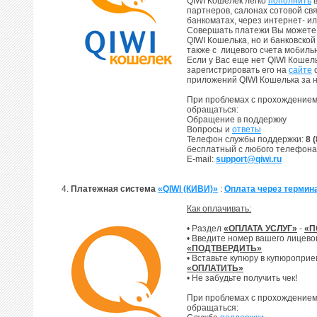
QIWI Кошелек легко
пополнить
в
партнеров, салонах сотовой свя
банкоматах, через интернет- и
Совершать платежи Вы можете 
QIWI Кошелька, но и банковской
также с лицевого счета мобиль
Если у Вас еще нет QIWI Кошел
зарегистрировать его на
сайте
с
приложений QIWI Кошелька за н
При проблемах с прохождением
обращаться:
Обращение в поддержку
Вопросы и
ответы
Телефон службы поддержки:
8 
бесплатный с любого телефона
E-mail:
support@qiwi.ru
4.
Платежная система
«QIWI (КИВИ)»
:
Оплата через термин
Как оплачивать:
• Раздел
«ОПЛАТА УСЛУГ»
-
«П
• Введите номер вашего лицево
«ПОДТВЕРДИТЬ»
• Вставьте купюру в купюропри
«ОПЛАТИТЬ»
• Не забудьте получить чек!
При проблемах с прохождением
обращаться: