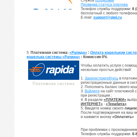
Служба
поддержки
Проверка статуса платежа
Телефон службы поддержки:
8 
бесплатный с любого телефона
E-mail:
support@qiwi.ru
5.
Платежная система:
«Рапида»
:
Оплата кошельком сист
кошелька системы «Рапида»
: Комиссия 0%
Чтобы оплатить услуги с помо
несколько простых действий:
1.
Зарегистрируйтесь
в платежн
регистрационные данные в сист
2. Пополнить баланс своего к
3.
Войдите
на сайт платежной 
при регистрации ;
4. В разделе
«ПЛАТЕЖИ»
выбр
ИНТЕРНЕТ»
-
«Терабита»
5. Введите номер своего
лицево
После подтверждения на ваш 
и нажмите кнопку
«Оплатить»
При проблемах с прохождением
Телефон службы поддержки:
8-