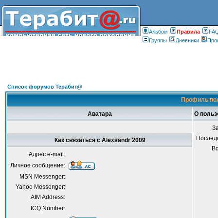
Альбом
Правилa
FA
Группы
Дневники
Про
Список форумов Терабит@
Профиль пол
Аватара
О польз
З
Послед
Как связаться с Alexsandr 2009
В
Адрес e-mail:
Личное сообщение:
MSN Messenger:
Yahoo Messenger:
AIM Address:
ICQ Number: