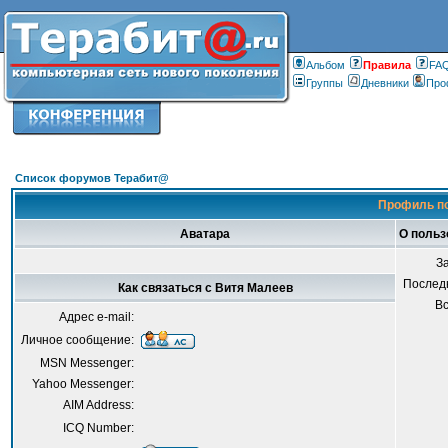
Альбом
Правилa
FA
Группы
Дневники
Про
Список форумов Терабит@
Профиль по
Аватара
О польз
З
Послед
Как связаться с Витя Малеев
В
Адрес e-mail:
Личное сообщение:
MSN Messenger:
Yahoo Messenger:
AIM Address:
ICQ Number: