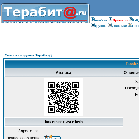
Альбом
Правилa
FA
Группы
Дневники
Про
Список форумов Терабит@
Профил
Аватара
О польз
З
Послед
В
Как связаться с lash
Адрес e-mail:
Личное сообщение: