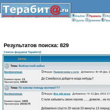
Альбом
Правилa
FA
Группы
Дневники
Про
Результатов поиска: 829
Список форумов Терабит@
Автор
Тема:
Выборгский район
Nordwestman
Форум:
Подключение к сети
Добавлено: Вт 08 Дек, 
До Сикейроса дойдете когда нибудь?
Комментарии:
13
Просмотров:
34832
Тема:
По какому поводу молчим???
Nordwestman
Форум:
Все обо всем
Добавлено: Чт 12 Дек, 2013 1
Стали забывать своих героев.........дожили....не 
Комментарии:
1835
Просмотров:
2015175
Добавлено спустя 20 часов 33 минуты 13 секунд: