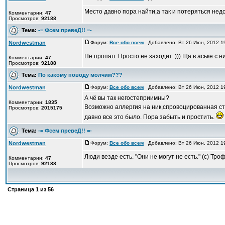
Место давно пора найти,а так и потеряться недо
Комментарии:
47
Просмотров:
92188
Тема:
-= Фсем превеД!! =-
Nordwestman
Форум:
Все обо всем
Добавлено: Вт 26 Июн, 2012 1
Не пропал. Просто не заходит. ))) Ща в аське с н
Комментарии:
47
Просмотров:
92188
Тема:
По какому поводу молчим???
Nordwestman
Форум:
Все обо всем
Добавлено: Вт 26 Июн, 2012 1
А чё вы так негостеприимны?
Комментарии:
1835
Возможно аллергия на ник,спровоцированная ст
Просмотров:
2015175
давно все это было. Пора забыть и простить.
Тема:
-= Фсем превеД!! =-
Nordwestman
Форум:
Все обо всем
Добавлено: Вт 26 Июн, 2012 1
Люди везде есть. "Они не могут не есть." (с) Тро
Комментарии:
47
Просмотров:
92188
Страница
1
из
56