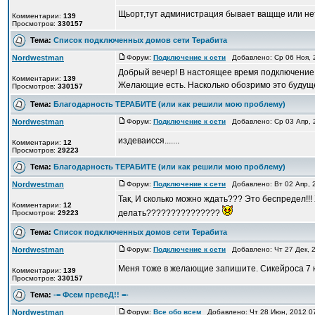
Щьорт,тут администрация бывает ващще или не
Комментарии:
139
Просмотров:
330157
Тема:
Список подключенных домов сети Терабита
Nordwestman
Форум:
Подключение к сети
Добавлено: Ср 06 Ноя, 
Добрый вечер! В настоящее время подключение
Комментарии:
139
Желающие есть. Насколько обозримо это будущ
Просмотров:
330157
Тема:
Благодарность ТЕРАБИТЕ (или как решили мою проблему)
Nordwestman
Форум:
Подключение к сети
Добавлено: Ср 03 Апр, 
издеваисся.......
Комментарии:
12
Просмотров:
29223
Тема:
Благодарность ТЕРАБИТЕ (или как решили мою проблему)
Nordwestman
Форум:
Подключение к сети
Добавлено: Вт 02 Апр, 
Так, И сколько можно ждать??? Это беспредел!!!
Комментарии:
12
делать???????????????
Просмотров:
29223
Тема:
Список подключенных домов сети Терабита
Nordwestman
Форум:
Подключение к сети
Добавлено: Чт 27 Дек, 
Меня тоже в желающие запишите. Сикейроса 7 
Комментарии:
139
Просмотров:
330157
Тема:
-= Фсем превеД!! =-
Nordwestman
Форум:
Все обо всем
Добавлено: Чт 28 Июн, 2012 0