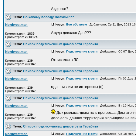
А где все?
Тема:
По какому поводу молчим???
Nordwestman
Форум:
Все обо всем
Добавлено: Ср 11 Дек, 2013 1
А куда девался Дан???
Комментарии:
1835
Просмотров:
2015175
Тема:
Список подключенных домов сети Терабита
Nordwestman
Форум:
Подключение к сети
Добавлено: Сб 07 Дек, 
Отписался в ЛС
Комментарии:
139
Просмотров:
330157
Тема:
Список подключенных домов сети Терабита
Nordwestman
Форум:
Подключение к сети
Добавлено: Пт 06 Дек, 
мда.....мы им не интересны (((
Комментарии:
139
Просмотров:
330157
Тема:
Список подключенных домов сети Терабита
Nordwestman
Форум:
Подключение к сети
Добавлено: Вт 19 Ноя, 
Дык реклама-двигатель прогресса. Достаточн
Комментарии:
139
дело,если данная территория в принципе не впи
Просмотров:
330157
Тема:
Список подключенных домов сети Терабита
Nordwestman
Форум:
Подключение к сети
Добавлено: Сб 16 Ноя, 