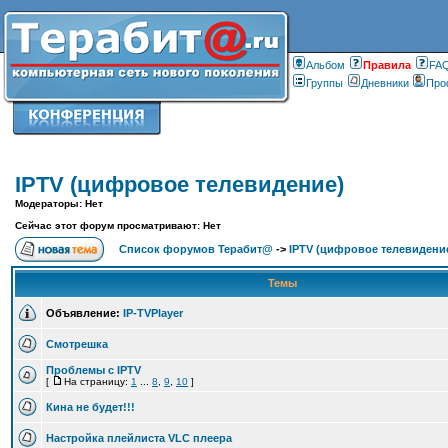
Альбом
Правилa
FA
Группы
Дневники
Про
IPTV (цифровое телевидение)
Модераторы: Нет
Сейчас этот форум просматривают: Нет
Список форумов Терабит@
->
IPTV (цифровое телевидени
Темы
Объявление:
IP-TVPlayer
Смотрешка
Проблемы с IPTV
[
На страницу:
1
...
8
,
9
,
10
]
Кина не будет!!!
Настройка плейлиста VLC плеера