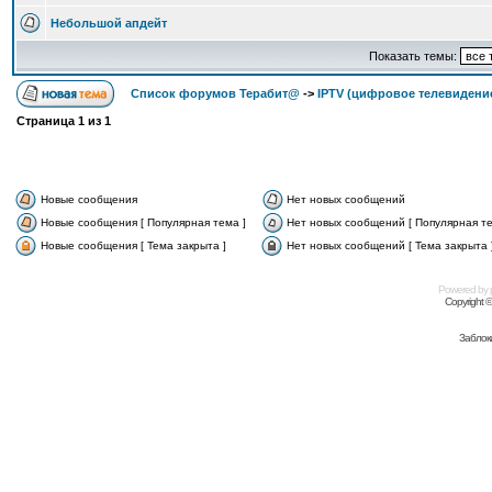
Небольшой апдейт
Показать темы:
Список форумов Терабит@
->
IPTV (цифровое телевидени
Страница
1
из
1
Новые сообщения
Нет новых сообщений
Новые сообщения [ Популярная тема ]
Нет новых сообщений [ Популярная те
Новые сообщения [ Тема закрыта ]
Нет новых сообщений [ Тема закрыта 
Powered by
Copyright 
Заблок