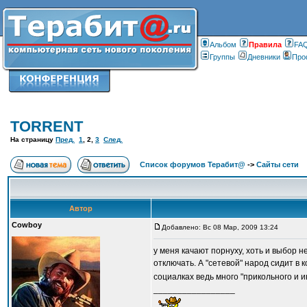
Альбом
Правилa
FA
Группы
Дневники
Про
TORRENT
На страницу
Пред.
1
,
2
,
3
След.
Список форумов Терабит@
->
Сайты сети
Автор
Cowboy
Добавлено: Вс 08 Мар, 2009 13:24
у меня качают порнуху, хоть и выбор н
отключать. А "сетевой" народ сидит в 
социалках ведь много "прикольного и 
_________________