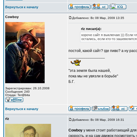
Вернуться к началу
Cowboy
Добавлено: Вс 08 Мар, 2009 13:35
rlz писал(а):
короче сайт я выключаю ))) Если ч
остались, если кто-то зашевелится
постой, какой сайт? где пиво? а ну ра
_________________
"эта земля была нашей,
пока мы не увязли в борьбе"
Б.Г.
Зарегистрирован: 26.10.2008
Сообщения: 240
Откуда: Ter@bita
Вернуться к началу
rlz
Добавлено: Вс 08 Мар, 2009 16:31
Cowboy
у меня стоит работающий для т
скорость. и на сам движок посмотреть 