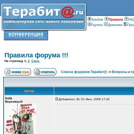
Альбом
Правилa
FA
Группы
Дневники
Про
Правила форума !!!
На страницу
1
,
2
След.
Список форумов Терабит@
->
Вопросы и п
Автор
hola
Добавлено: Вс 01 Июн, 2008 17:42
Верховный