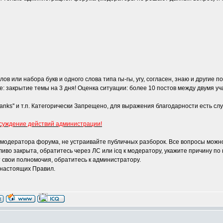
ов или набора букв и одного слова типа гы-гы, угу, согласен, знаю и другие
е: закрытие темы на 3 дня! Оценка ситуации: более 10 постов между двумя у
hanks'' и т.п. Категорически Запрещено, для выражения благодарности есть с
уждение действий администрации!
и модератора форума, не устраивайте публичных разборок. Все вопросы можно
ливо закрыта, обратитесь через ЛС или icq к модератору, укажите причину по
 свои полномочия, обратитесь к администратору.
 настоящих Правил.