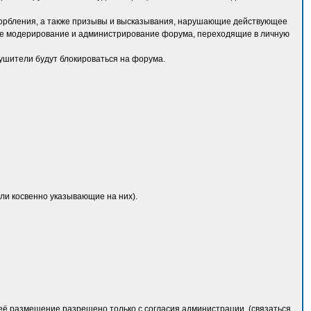
орбления, а также призывы и высказывания, нарушающие действующее
ие модерирование и администрирование форума, переходящие в личную
ушители будут блокироваться на форума.
и косвенно указывающие на них).
ё размещение разрешено только с согласия администрации. (связаться