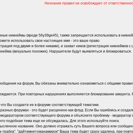
Незнание правил не освобождает от ответственнос
е никнеймы (вроде 56y39ge45), также запрещается использовать в никнейме 
 можете использовать свое настоящее имя - это ваше право.
рация под двумя и более никами), и захват ников (регистрация никнеймов с
нейма (визуально похожих). Нарушители будут выявляться и блокироваться.
сообщения на форум, Вы обязаны внимательно ознакомиться с общими прави
ждаются. При повторных нарушениях выполняется блокирование аккаунта. 
 что Вы создаете ее в форуме соответствующей тематики.
зных форумах - это будет расценено как флуд. Если Вы ошиблись и создали т
с модератором соответствующего форума и объясните проблему - модератор
то подобная тема еще не обсуждалась. Для этого используйте поиск.
сленное название. Оно должно отражать суть Вашего вопроса или сообщения
га-трабла", "дайтимнетожанамирок" Ваша тема будет сразу удалена, при пов