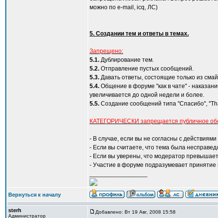
можно по e-mail, icq, ЛС)
5. Создании тем и ответы в темах.
Запрещено:
5.1.
Дублирование тем.
5.2.
Отправление пустых сообщений.
5.3.
Давать ответы, состоящие только из смайл
5.4.
Общение в форуме "как в чате" - наказани
увеличивается до одной недели и более.
5.5.
Создание сообщений типа ''Спасибо'', ''T
КАТЕГОРИЧЕСКИ запрещается публичное обс
- В случае, если вы не согласны с действиям
- Если вы считаете, что тема была несправед
- Если вы уверены, что модератор превышает
- Участие в форуме подразумевает принятие
_________________
Вернуться к началу
sterh
Добавлено: Вт 19 Авг, 2008 15:58
Администратор