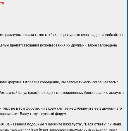
ти.
различные знаки такие как * / \, нецензурные слова, адреса вебсайтов,
 целью препятствования использования их другими). Также запрещена
лами форума. Отправив сообщение, Вы автоматически соглашаетесь с
Рекламный флуд (спам) приводит к немедленному блокированию аккаунта
ему не в том форуме, ни в коем случае не дублируйте ее в другом - это
 переместит Вашу тему в нужный форум.
. За названия подобные "Памагите пажалуста", "Вася ответь", "У меня
торных нарушениях Вам будет запрещена возможность создания тем и