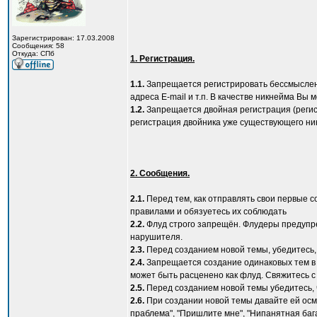
Зарегистрирован: 17.03.2008
Сообщения: 58
Откуда: CПб
1. Регистрация.
1.1.
Запрещается регистрировать бессмысленны
адреса Е-mail и т.п. В качестве никнейма Вы
1.2.
Запрещается двойная регистрация (регист
регистрация двойника уже существующего ник
2. Сообщения.
2.1.
Перед тем, как отправлять свои первые 
правилами и обязуетесь их соблюдать
2.2.
Флуд строго запрещён. Флудеры предупре
нарушителя.
2.3.
Перед созданием новой темы, убедитесь,
2.4.
Запрещается создание одинаковых тем в ра
может быть расценено как флуд. Свяжитесь 
2.5.
Перед созданием новой темы убедитесь, ч
2.6.
При создании новой темы давайте ей осмы
праблема", "Пришлите мне", "Нипанятная ба