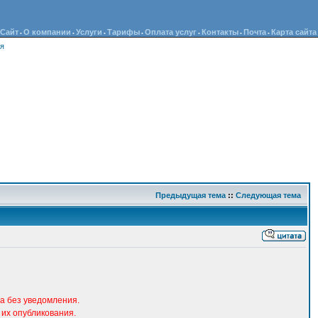
Сайт
О компании
Услуги
Тарифы
Оплата услуг
Контакты
Почта
Карта сайта
•
•
•
•
•
•
•
ия
Предыдущая тема
::
Следующая тема
а без уведомления.
их опубликования.