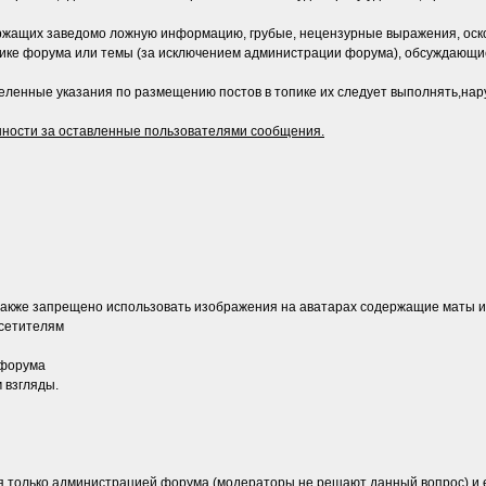
жащих заведомо ложную информацию, грубые, нецензурные выражения, оск
тике форума или темы (за исключением администрации форума), обсуждающ
ленные указания по размещению постов в топике их следует выполнять,нар
нности за оставленные пользователями сообщения.
акже запрещено использовать изображения на аватарах содержащие маты ил
осетителям
 форума
 взгляды.
 только администрацией форума (модераторы не решают данный вопрос) и е