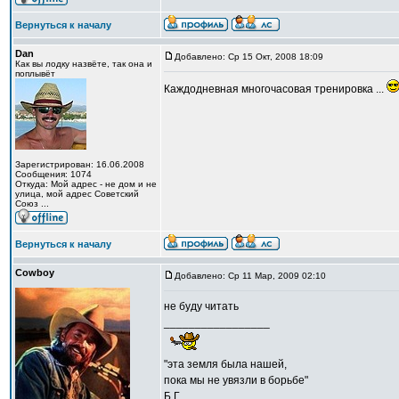
Вернуться к началу
Dan
Добавлено: Ср 15 Окт, 2008 18:09
Как вы лодку назвёте, так она и
поплывёт
Каждодневная многочасовая тренировка ...
Зарегистрирован: 16.06.2008
Сообщения: 1074
Откуда: Мой адрес - не дом и не
улица, мой адрес Советский
Союз ...
Вернуться к началу
Cowboy
Добавлено: Ср 11 Мар, 2009 02:10
не буду читать
_________________
"эта земля была нашей,
пока мы не увязли в борьбе"
Б.Г.