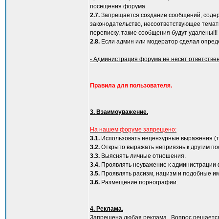
посещения форума.
2.7.
Запрещается создание сообщений, содер
законодательство, несоответствующее тема
переписку, такие сообщения будут удалены!!!
2.8.
Если админ или модератор сделал опреде
- Администрация форума не несёт ответстве
Правила для пользователя.
3. Взаимоуважение.
На нашем форуме запрещено:
3.1.
Использовать нецензурные выражения (т
3.2.
Открыто выражать неприязнь к другим п
3.3.
Выяснять личные отношения.
3.4.
Проявлять неуважение к администрации
3.5.
Проявлять расизм, нацизм и подобные им
3.6.
Размещение порнографии.
4. Реклама.
Запрещена любая реклама . Вопрос решается