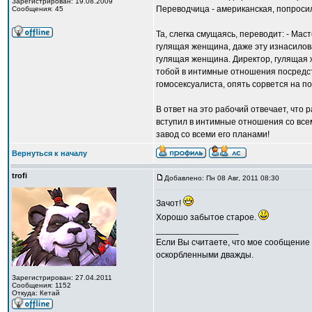
Зарегистрирован: 19.08.2009
Переводчица - американская, попроси
Сообщения: 45
Та, слегка смущаясь, переводит: - Мас
гулящая женщина, даже эту изнасилов
гулящая женщина. Директор, гулящая 
тобой в интимные отношения посредст
гомосексуалиста, опять сорвется на п
В ответ на это рабочий отвечает, что
вступил в интимные отношения со все
завод со всеми его планами!
Вернуться к началу
trofi
Добавлено: Пн 08 Авг, 2011 08:30
Зачот!
Хорошо забытое старое.
_________________
Если Вы считаете, что мое сообщение 
оскорбленными дважды.
Зарегистрирован: 27.04.2011
Сообщения: 1152
Откуда: Кетай