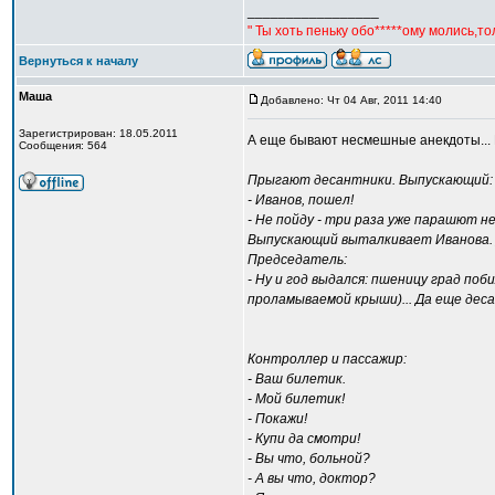
_________________
" Ты хоть пеньку обо*****ому молись,т
Вернуться к началу
Маша
Добавлено: Чт 04 Авг, 2011 14:40
Зарегистрирован: 18.05.2011
А еще бывают несмешные анекдоты... 
Сообщения: 564
Прыгают десантники. Выпускающий:
- Иванов, пошел!
- Не пойду - три раза уже парашют не
Выпускающий выталкивает Иванова. Д
Председатель:
- Ну и год выдался: пшеницу град поби
проламываемой крыши)... Да еще дес
Контроллер и пассажир:
- Ваш билетик.
- Мой билетик!
- Покажи!
- Купи да смотри!
- Вы что, больной?
- А вы что, доктор?