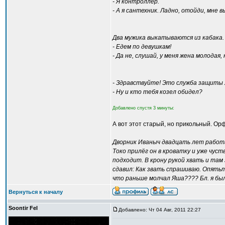
- Я контроллер.
- А я сантехник. Ладно, отойди, мне 
Два мужика выкатываются из кабака.
- Едем по девушкам!
- Да не, слушай, у меня жена молодая, 
- Здравствуйте! Это служба защиты
- Ну и кто тебя козел обидел?
Добавлено спустя 3 минуты:
А вот этот старый, но прикольный. О
Дворник Иваныч двадцать лет работа
Токо прилёг он в кроватку и уже чуст
подходит. В крону рукой хвать и там
сдавил: Как звать спрашиваю. Опятьт
что раньше молчал Яша???? Бл. я был
Вернуться к началу
Soontir Fel
Добавлено: Чт 04 Авг, 2011 22:27