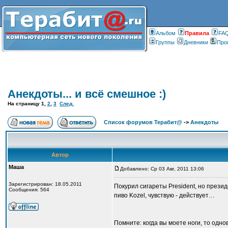
Альбом
Правилa
FA
Группы
Дневники
Про
Анекдоты... и всё смешное :)
На страницу
1
,
2
,
3
След.
Список форумов Терабит@
->
Анекдоты
Автор
Маша
Добавлено: Ср 03 Авг, 2011 13:06
Зарегистрирован: 18.05.2011
Покурил сигареты President, но презид
Сообщения: 564
пиво Kozel, чувствую - действует…
Помните: когда вы моете ноги, то одно