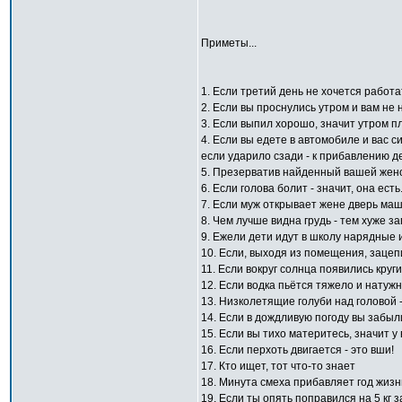
Приметы...
1. Если третий день не хочется работа
2. Если вы проснулись утром и вам не н
3. Если выпил хорошо, значит утром пл
4. Если вы едете в автомобиле и вас с
если ударило сзади - к прибавлению де
5. Презерватив найденный вашей женой 
6. Если голова болит - значит, она есть.
7. Если муж открывает жене дверь маш
8. Чем лучше видна грудь - тем хуже з
9. Ежели дети идут в школу нарядные и
10. Если, выходя из помещения, зацепи
11. Если вокруг солнца появились круг
12. Если водка пьётся тяжело и натужн
13. Низколетящие голуби над головой - 
14. Если в дождливую погоду вы забыл
15. Если вы тихо материтесь, значит у
16. Если перхоть двигается - это вши!
17. Кто ищет, тот что-то знает
18. Минута смеха прибавляет год жизн
19. Если ты опять поправился на 5 кг 