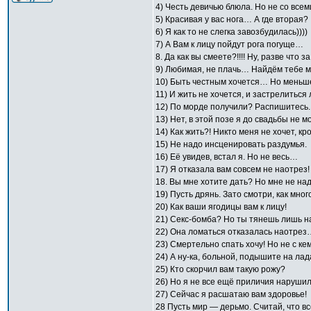
4) Честь девичью блюла. Но не со все
5) Красивая у вас нога… А где вторая?
6) Я как то не слегка завозбудилась))))
7) А Вам к лицу пойдут рога погуще…
8. Да как вы смеете?!!!! Ну, разве что 
9) Любимая, не плачь… Найдём тебе м
10) Быть честным хочется… Но меньше
11) И жить не хочется, и застрелиться
12) По морде получили? Распишитесь.
13) Нет, в этой позе я до свадьбы не мо
14) Как жить?! Никто меня не хочет, кр
15) Не надо инсценировать раздумья.
16) Её увидев, встал я. Но не весь…
17) Я отказала вам совсем не наотрез!
18. Вы мне хотите дать? Но мне не над
19) Пусть дрянь. Зато смотри, как мног
20) Как ваши ягодицы вам к лицу!
21) Секс-бомба? Но ты тянешь лишь на
22) Она ломаться отказалась наотрез
23) Смертельно спать хочу! Но не с к
24) А ну-ка, больной, подышите на лада
25) Кто скорчил вам такую рожу?
26) Но я не все ещё приличия нарушил
27) Сейчас я расшатаю вам здоровье!
28 Пусть мир — дерьмо. Считай, что в