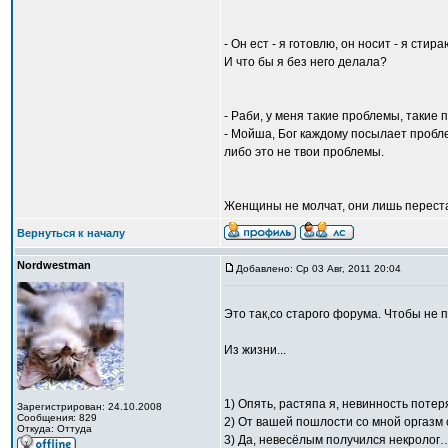
- Он ест - я готовлю, он носит - я стир
И что бы я без него делала?
- Раби, у меня такие проблемы, такие 
- Мойша, Бог каждому посылает пробле
либо это не твои проблемы.
Женщины не молчат, они лишь переста
Вернуться к началу
Nordwestman
Добавлено: Ср 03 Авг, 2011 20:04
Это так,со старого форума. Чтобы не 
Из жизни...
1) Опять, растяпа я, невинность поте
Зарегистрирован: 24.10.2008
Сообщения: 829
2) От вашей пошлости со мной оргазм 
Откуда: Оттуда
3) Да, невесёлым получился некролог