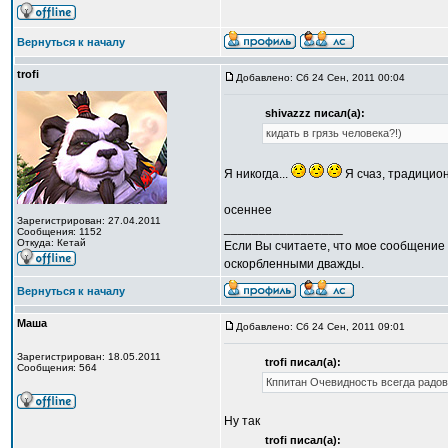
Вернуться к началу
trofi
Добавлено: Сб 24 Сен, 2011 00:04
shivazzz писал(а):
кидать в грязь человека?!)
Я никогда...
Я счаз, традицио
осеннее
Зарегистрирован: 27.04.2011
_________________
Сообщения: 1152
Откуда: Кетай
Если Вы считаете, что мое сообщение 
оскорбленными дважды.
Вернуться к началу
Маша
Добавлено: Сб 24 Сен, 2011 09:01
Зарегистрирован: 18.05.2011
trofi писал(а):
Сообщения: 564
Кппитан Очевидность всегда радов
Ну так
trofi писал(а):