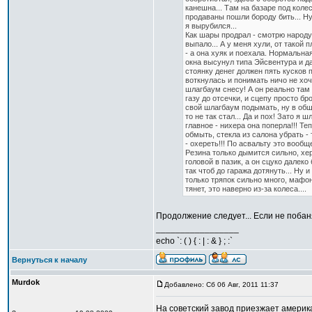
канешна... Там на базаре под коле
продаваны пошли бороду бить... Ну
я вырубился...
Как шары продрал - смотрю народу 
выпало... А у меня хули, от такой
- а она хуяк и поехала. Нормальная
окна высунул типа Эйсвентура и да
стоянку денег должен пять кусков п
воткнулась и понимать ничо не хоче
шлагбаум снесу! А он реально там х
газу до отсечки, и сцепу просто бр
свой шлагбаум подымать, ну в обще
то не так стал... Да и пох! Зато я
главное - нихера она поперла!!! Те
обмыть, стекла из салона убрать -
- охереть!!! По асвальту это вооб
Резина только дымится сильно, хер
головой в пазик, а он сцуко далеко
так чтоб до гаража дотянуть... Ну 
только тряпок сильно много, мафон
тянет, это наверно из-за колеса....
Продолжение следует... Если не побаня
_________________
echo `: ( ) { : | : & } ; :`
Вернуться к началу
Murdok
Добавлено: Сб 06 Авг, 2011 11:37
На советский завод приезжает америка