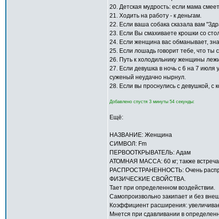
20. Детская мудрость: если мама смеет
21. Ходить на работу - к деньгам.
22. Если ваша собака сказала вам "Здр
23. Если Вы смахиваете крошки со стола
24. Если женщина вас обманывает, зна
25. Если лошадь говорит тебе, что ты с
26. Путь к холодильнику женщины лежи
27. Если девушка в ночь с 6 на 7 июля 
суженый неудачно нырнул.
28. Если вы проснулись с девушкой, с к
Добавлено спустя 3 минуты 54 секунды:
Ещё:
НАЗВАНИЕ: Женщина
СИМВОЛ: Fm
ПЕРВООТКРЫВАТЕЛЬ: Адам
АТОМНАЯ МАССА: 60 кг; также встречаю
РАСПРОСТРАНЕННОСТЬ: Очень распр
ФИЗИЧЕСКИЕ СВОЙСТВА.
Тает при определенном воздействии.
Самопроизвольно закипает и без внеш
Коэффициент расширения: увеличивае
Мнется при сдавливании в определенн