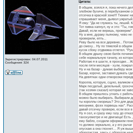
Цитата:
В общем, взялся я, пока нечего дел
злобном бухиче, в перебуханном с
отсечка в красной зоне!!! Тюнинг н
спрашивает меня, дьявол ужратый...
Я ему: "Да не глумись ты, леший. К
Тот пивка хапнул, ну и это: "Ты, г
Давай, если не веришь, проверим".
Ну а мне, дураку пьяному, чево не
проверили, епть...
Реву было на все деревню... Потом 
до смеху... Ну по тяжелой в общем 
кусок сбоку отдвижка отлетел. "Рука
В общем дрыну свою батёк починил,
себе нормальную тачилу, из которой
Зарегистрирован: 04.07.2011
Работаю я в шахте, в проходке... 
Сообщения: 324
после пяти месяцов - хули, пожрал
Ну и на базар - думаю выберу мож 
Базар, короче, заставил думать где
На девятках одни отморозки передви
Королла, которую, сцуко, валиком 
Марк песдатый, дизельный, грохоч
(так хозяин сказал) которая не заво
В общем пришлось угнать с работы
можно было выбирать. Выбирали долг
ты короллы сморишь? Это для дедов
механике, фсех порвешь нах". Распе
давай отсечку проверю, если все в 
Ну я сел, и сразу ему газу до отказ
тахохуеметре и не двигаеца! Есть ,
ему бабло, сходили оформили генер
то должно зеркально, а у его рыча
опускаю а она глохнет.... Я уж выш
оборотистая, здесь с оборотов над