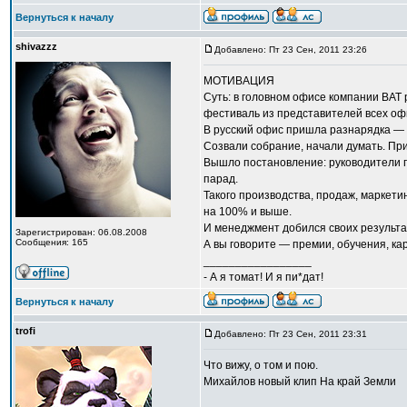
Вернуться к началу
shivazzz
Добавлено: Пт 23 Сен, 2011 23:26
МОТИВАЦИЯ
Суть: в головном офисе компании BAT
фестиваль из представителей всех оф
В русский офис пришла разнарядка — 
Созвали собрание, начали думать. Пр
Вышло постановление: руководители по
парад.
Такого производства, продаж, маркет
на 100% и выше.
И менеджмент добился своих результа
Зарегистрирован: 06.08.2008
Сообщения: 165
А вы говорите — премии, обучения, кар
_________________
- А я томат! И я пи*дат!
Вернуться к началу
trofi
Добавлено: Пт 23 Сен, 2011 23:31
Что вижу, о том и пою.
Михайлов новый клип На край Земли