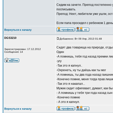
Сидим на зачете. Препод постепенно у
посписывать.
Препод: Неет, любители уже ушли, ос
Если папа просидел с ребенком 1 день,
Вернуться к началу
DGS3210
Добавлено: Вт 09 Апр, 2013 01:48
Сидят два товарища на природе, отды
Зарегистрирован: 17.12.2012
Один
Сообщения: 14
-А помнишь, тебя год назад премии л
-угу
-Так это я капнул..
-Охренеть, ну ты даёшь как ты мог
-А помнишь, ты два года назад гаишн
-Конечно помню, меня тогда прав лиши
-Так это я накапал...
Мужик сидит офигевает, думает, как бы
- А помнишь у тебя три года назад сы
-Конечно помню
- А это я капнул.
Вернуться к началу