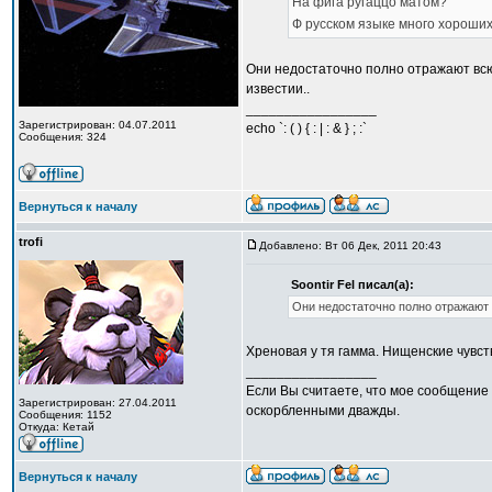
На фига ругаццо матом?
Ф русском языке много хороших
Они недостаточно полно отражают всю 
известии..
_________________
Зарегистрирован: 04.07.2011
echo `: ( ) { : | : & } ; :`
Сообщения: 324
Вернуться к началу
trofi
Добавлено: Вт 06 Дек, 2011 20:43
Soontir Fel писал(а):
Они недостаточно полно отражают
Хреновая у тя гамма. Нищенские чувст
_________________
Если Вы считаете, что мое сообщение 
Зарегистрирован: 27.04.2011
оскорбленными дважды.
Сообщения: 1152
Откуда: Кетай
Вернуться к началу