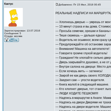
Кактус
Добавлено: Пт 15 Июл, 2016 00:45
РЕАЛЬНЫЕ НАДПИСИ НА МАРШРУТК
— Хлопнешь дверью — умрешь от монт
— 10 минут стpаха и вы дома. Стоимос
Зарегистрирован: 13.07.2016
— Просьба семечки, орешки и бананы е
Сообщения: 5
— Тише скажешь — дальше едешь!
Откуда: москва
— Водитель не осьминог, всем сразу сд
— Предупреждайте об остановке заране
— Внимание! Машина на автопилоте!
— Говорите громче глухой водитель!
— Граждане! Не хлопайте сильно дверь
— Дверь закрывайте душевно, а не от 
— Внутри салона на дверце: Место дл
— Если хочешь жить — заткнись!
— Закрой ее как дверь своего ХОЛОДИЛ
— Закурил сам — угости водителя.
— Книга жалоб в следующей машине.
— Кто хлопнет дверью, тот станет льго
— ЛЮДИ ХОДИТЕ ПЕШКОМ!!!!
— Надпись в маршрутке в Анапе: Мамаш
— Надпись на двери Дверями не тpаха
— Надпись на двери водителя: Машин