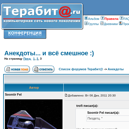
Альбом
Правилa
FA
Группы
Дневники
Про
Анекдоты... и всё смешное :)
На страницу
Пред.
1
,
2
,
3
Список форумов Терабит@
->
Анекдоты
Автор
Soontir Fel
Добавлено: Вт 06 Дек, 2011 20:30
trofi писал(а):
Soontir Fel писал(а):
Пиздетц. "