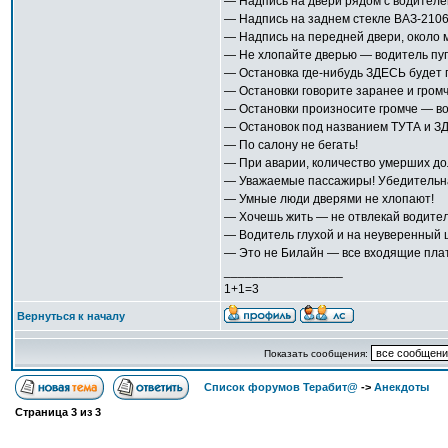
— Надпись на двери рядом с водителе
— Надпись на заднем стекле ВАЗ-2106 
— Надпись на передней двери, около 
— Не хлопайте дверью — водитель пуг
— Остановка где-нибудь ЗДЕСЬ будет г
— Остановки говорите заранее и громч
— Остановки произносите громче — во
— Остановок под названием ТУТА и З
— По салону не бегать!
— При аварии, количество умерших дол
— Уважаемые пассажиры! Убедительна
— Умные люди дверями не хлопают!
— Хочешь жить — не отвлекай водител
— Водитель глухой и на неуверенный 
— Это не Билайн — все входящие плат
_________________
1+1=3
Вернуться к началу
Показать сообщения:
Список форумов Терабит@
->
Анекдоты
Страница
3
из
3