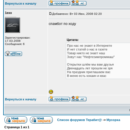
Вернуться к началу
1exx
Добавлено: Вт 03 Июн, 2008 02:20
.............
спамбот по ходу
Зарегистрирован:
Цитата:
17.03.2008
Сообщения: 6
Про нас не знают в Интернете
И нет статей о нас в газете
Товар никто не знает наш
Зовут нас "Нефтезимпроммаш"
Открытки шлём мы вам друзья
Двенадцать лет прошли не зря
На праздник приглашаем вас
В меню есть кокаин и квас
Вернуться к началу
Список форумов Терабит@
->
Мусорка
Страница
1
из
1