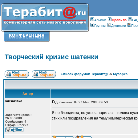
Альбом
Правилa
FA
Группы
Дневники
Про
Творческий кризис шатенки
Список форумов Терабит@
->
Мусорка
Автор
larisakiska
Добавлено: Вт 27 Май, 2008 06:53
Я не блондинка, но уже запарилась - голова пух
Зарегистрирован:
стих или поздравления на тему:коммерческая к
26.05.2008
Сообщения: 4
Откуда: Россия