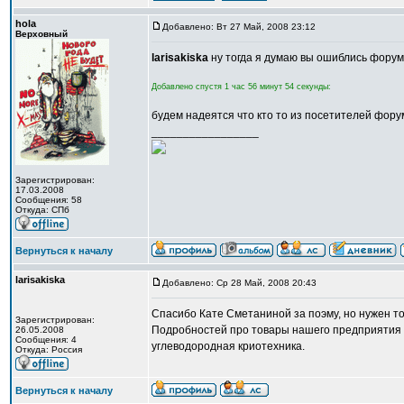
hola
Добавлено: Вт 27 Май, 2008 23:12
Верховный
larisakiska
ну тогда я думаю вы ошиблись форумо
Добавлено спустя 1 час 56 минут 54 секунды:
будем надеятся что кто то из посетителей фор
_________________
Зарегистрирован:
17.03.2008
Сообщения: 58
Откуда: CПб
Вернуться к началу
larisakiska
Добавлено: Ср 28 Май, 2008 20:43
Спасибо Кате Сметаниной за поэму, но нужен то
Зарегистрирован:
Подробностей про товары нашего предприятия с
26.05.2008
Сообщения: 4
углеводородная криотехника.
Откуда: Россия
Вернуться к началу