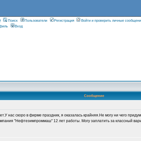
Q
Поиск
Пользователи
Регистрация
Войти и проверить личные сообщен
филь
Вход
Сообщение
нет.У нас скоро в фирме праздник, я оказалась крайняя.Не могу ни чего прид
омпания "Нефтезимпроммаш" 12 лет работы. Могу заплатить за классный вар