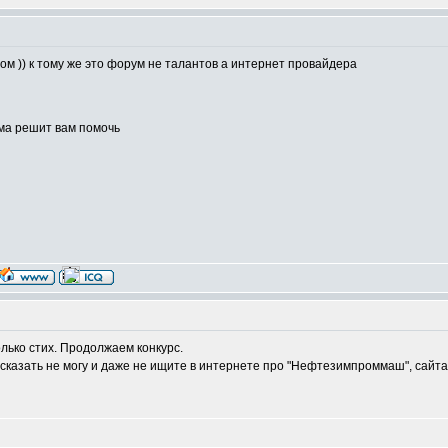
м )) к тому же это форум не талантов а интернет провайдера
ума решит вам помочь
лько стих. Продолжаем конкурс.
казать не могу и даже не ищите в интернете про "Нефтезимпроммаш", сайта 