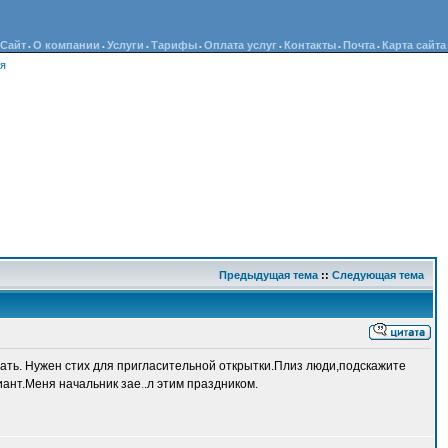
Сайт
О компании
Услуги
Тарифы
Оплата услуг
Контакты
Почта
Карта сайта
•
•
•
•
•
•
•
ия
Предыдущая тема
::
Следующая тема
умать. Нужен стих для пригласительной открытки.Плиз люди,подскажите
иант.Меня начальник зае
.
.л этим праздником.