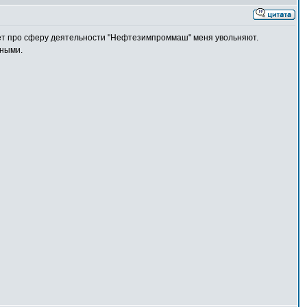
екрет про сферу деятельности "Нефтезимпроммаш" меня увольняют.
нными.