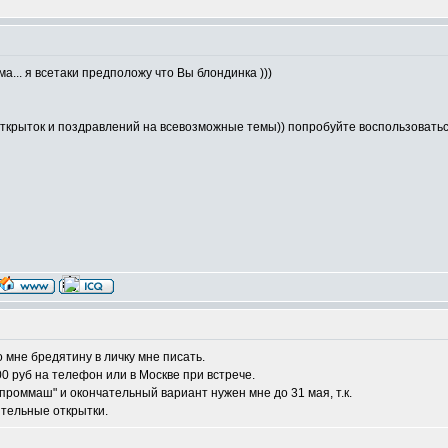
а... я всетаки предположу что Вы блондинка )))
х открыток и поздравлений на всевозможные темы)) попробуйте воспользовать
 мне бредятину в личку мне писать.
0 руб на телефон или в Москве при встрече.
роммаш" и окончательный вариант нужен мне до 31 мая, т.к.
ительные открытки.