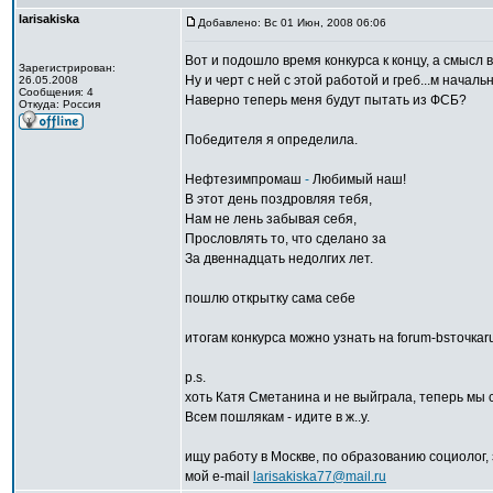
larisakiska
Добавлено: Вс 01 Июн, 2008 06:06
Вот и подошло время конкурса к концу, а смысл
Зарегистрирован:
Ну и черт с ней с этой работой и греб...м начал
26.05.2008
Сообщения: 4
Наверно теперь меня будут пытать из ФСБ?
Откуда: Россия
Победителя я определила.
Нефтезимпромаш
-
Любимый наш!
В этот день поздровляя тебя,
Нам не лень забывая себя,
Прословлять то, что сделано за
За двеннадцать недолгих лет.
пошлю открытку сама себе
итогам конкурса можно узнать на forum-bsточкаr
p.s.
хоть Катя Сметанина и не выйграла, теперь мы 
Всем пошлякам - идите в ж..у.
ищу работу в Москве, по образованию социолог,
мой e-mail
larisakiska77@mail.ru