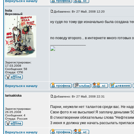
Вернуться к началу
hola
Добавлено: Вт 27 Май, 2008 12:20
Верховный
ну судя по тому где изначально была создана тем
по поводу второго... в интернете много готовы
_________________
Зарегистрирован:
17.03.2008
Сообщения: 58
Откуда: CПб
Вернуться к началу
larisakiska
Добавлено: Вт 27 Май, 2008 22:31
Парни, неужели нет талантов среди вас. Не надо
Зарегистрирован:
Свои фото я не высылаю! Я заплачу деньгами 50
26.05.2008
Сообщения: 4
В стихотворении обязательны слова "Нефтезимп
Откуда: Россия
3 июня я должна уже начать рассылать приглас
Вернуться к началу