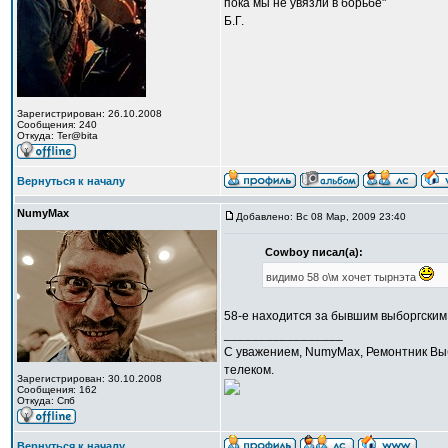
пока мы не увязли в борьбе"
Б.Г.
Зарегистрирован: 26.10.2008
Сообщения: 240
Откуда: Ter@bita
Вернуться к началу
NumyMax
Добавлено: Вс 08 Мар, 2009 23:40
Cowboy писал(а):
видимо 58 о\м хочет тырнэта
58-е находится за бывшим выборгским
_________________
С уважением, NumyMax, Ремонтник Выб
телеком.
Зарегистрирован: 30.10.2008
Сообщения: 162
Откуда: Спб
Вернуться к началу