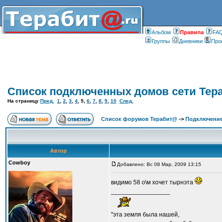
Альбом
Правилa
FA
Группы
Дневники
Про
Список подключенных домов сети Тер
На страницу
Пред.
1
,
2
,
3
,
4
,
5
,
6
,
7
,
8
,
9
,
10
След.
Список форумов Терабит@
->
Подключение
Автор
Cowboy
Добавлено: Вс 08 Мар, 2009 13:15
видимо 58 о\м хочет тырнэта
_________________
"эта земля была нашей,