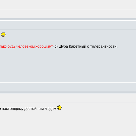
.
олько будь человеком хорошим"
(с) Шура Каретный о толерантности.
по настоящему достойным людям