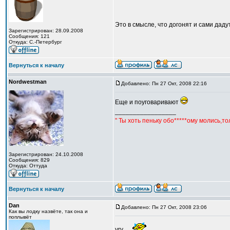
Это в смысле, что догонят и сами дад
Зарегистрирован: 28.09.2008
Сообщения: 121
Откуда: С.-Петербург
Вернуться к началу
Nordwestman
Добавлено: Пн 27 Окт, 2008 22:16
Еще и поуговаривают
_________________
" Ты хоть пеньку обо*****ому молись,т
Зарегистрирован: 24.10.2008
Сообщения: 829
Откуда: Оттуда
Вернуться к началу
Dan
Добавлено: Пн 27 Окт, 2008 23:06
Как вы лодку назвёте, так она и
поплывёт
угу ...