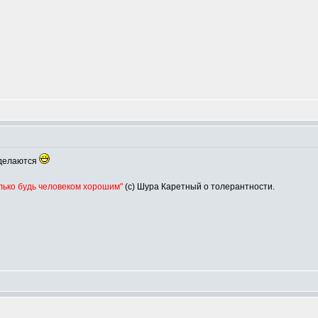
тделаются
олько будь человеком хорошим"
(с) Шура Каретный о толерантности.