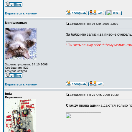
Вернуться к началу
Nordwestman
Добавлено: Вс 26 Окт, 2008 22:02
За бабки-по записи,за пиво--в очерель
_________________
" Ты хоть пеньку обо*****ому молись,т
Зарегистрирован: 24.10.2008
Сообщения: 829
Откуда: Оттуда
Вернуться к началу
hola
Добавлено: Пн 27 Окт, 2008 10:30
Верховный
Crauzy
права админа даются только 
_________________