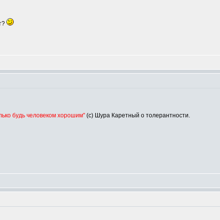
ут?
олько будь человеком хорошим"
(с) Шура Каретный о толерантности.