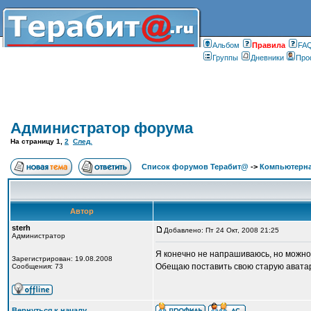
Альбом
Правилa
FA
Группы
Дневники
Про
Администратор форума
На страницу
1
,
2
След.
Список форумов Терабит@
->
Компьютерна
Автор
sterh
Добавлено: Пт 24 Окт, 2008 21:25
Администратор
Я конечно не напрашиваюсь, но можно 
Зарегистрирован: 19.08.2008
Обещаю поставить свою старую аватар
Сообщения: 73
Вернуться к началу