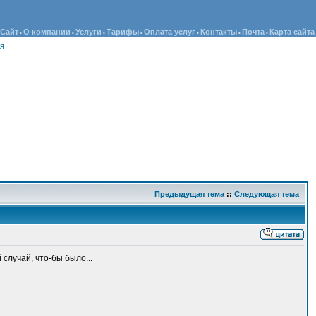
Сайт
О компании
Услуги
Тарифы
Оплата услуг
Контакты
Почта
Карта сайта
•
•
•
•
•
•
•
ия
Предыдущая тема
::
Следующая тема
случай, что-бы было...