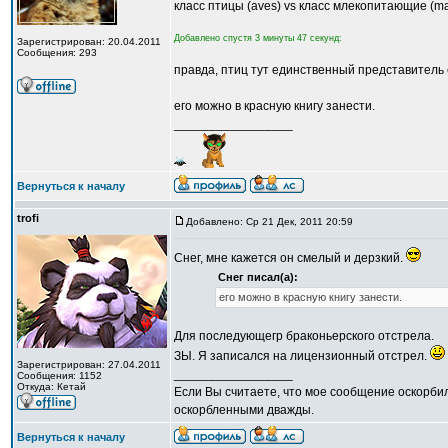
класс птицы (aves) vs класс млекопитающие (m
Добавлено спустя 3 минуты 47 секунд:
Зарегистрирован: 20.04.2011
Сообщения: 293
правда, птиц тут единственный представитель 
его можно в красную книгу занести.
_________________
Вернуться к началу
trofi
Добавлено: Ср 21 Дек, 2011 20:59
Снег, мне кажется он смелый и дерзкий.
Снег писал(а):
его можно в красную книгу занести.
Для последующегр браконьерского отстрела.
ЗЫ. Я записался на лицензионный отстрел.
Зарегистрирован: 27.04.2011
_________________
Сообщения: 1152
Откуда: Кетай
Если Вы считаете, что мое сообщение оскорбил
оскорбленными дважды.
Вернуться к началу