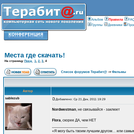
Альбом
Правилa
FA
Группы
Дневники
Про
Места где скачать!
На страницу
Пред.
1
,
2
,
3
,
4
Список форумов Терабит@
->
Фильмы
Автор
sablezub
Добавлено: Ср 21 Дек, 2011 19:29
Nordwestman
, не связывайся - заклюет
Flora
, скорее ДА, чем НЕТ
_________________
«Я могу быть твоим лучшим другом… или самым