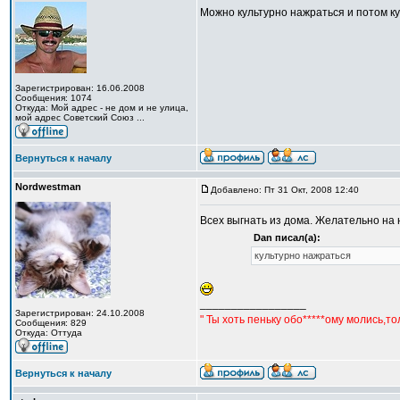
Можно культурно нажраться и потом кул
Зарегистрирован: 16.06.2008
Сообщения: 1074
Откуда: Мой адрес - не дом и не улица,
мой адрес Советский Союз ...
Вернуться к началу
Nordwestman
Добавлено: Пт 31 Окт, 2008 12:40
Всех выгнать из дома. Желательно на не
Dan писал(а):
культурно нажраться
_________________
Зарегистрирован: 24.10.2008
" Ты хоть пеньку обо*****ому молись,т
Сообщения: 829
Откуда: Оттуда
Вернуться к началу