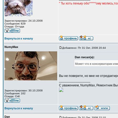
" Ты хоть пеньку обо*****ому молись,т
Зарегистрирован: 24.10.2008
Сообщения: 829
Откуда: Оттуда
Вернуться к началу
NumyMax
Добавлено: Пт 31 Окт, 2008 20:44
Dan писал(а):
Может что в консерватории изме
Вы не поверите, но мне не отредакти
_________________
С уважением, NumyMax, Ремонтник Выб
Зарегистрирован: 30.10.2008
Сообщения: 162
Откуда: Спб
Вернуться к началу
Dan
Добавлено: Пт 31 Окт, 2008 22:10