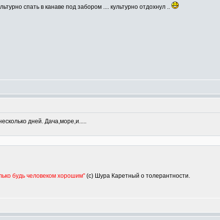
ьтурно спать в канаве под забором .... культурно отдохнул ..
сколько дней. Дача,море,и.....
олько будь человеком хорошим"
(с) Шура Каретный о толерантности.