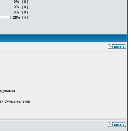
0%
[ 0 ]
0%
[ 0 ]
0%
[ 0 ]
28%
[ 4 ]
идуально.
ети Сумма-телеком.