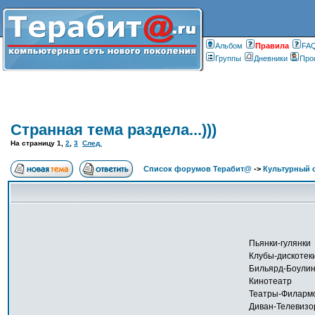
Альбом
Правилa
FA
Группы
Дневники
Про
Странная тема раздела...)))
На страницу
1
,
2
,
3
След.
Список форумов Терабит@
->
Культурный 
Пьянки-гулянки
Клубы-дискотек
Бильярд-Боулин
Кинотеатр
Театры-Филарм
Диван-Телевизо