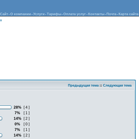
Сайт
О компании
Услуги
Тарифы
Оплата услуг
Контакты
Почта
Карта сайта
•
•
•
•
•
•
•
ия
Предыдущая тема
::
Следующая тема
28%
[ 4 ]
7%
[ 1 ]
14%
[ 2 ]
0%
[ 0 ]
7%
[ 1 ]
14%
[ 2 ]