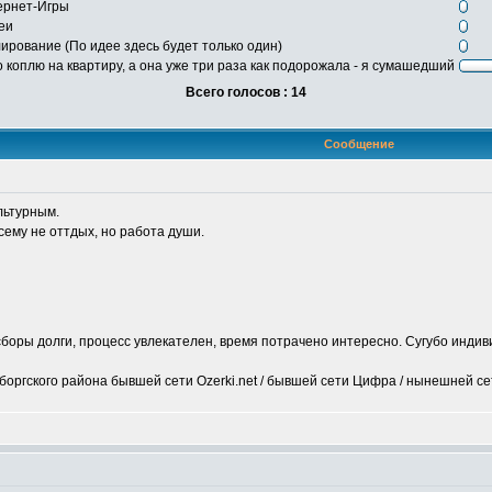
ернет-Игры
еи
рование (По идее здесь будет только один)
 коплю на квартиру, а она уже три раза как подорожала - я сумашедший
Всего голосов : 14
Сообщение
льтурным.
сему не оттдых, но работа души.
сборы долги, процесс увлекателен, время потрачено интересно. Сугубо индив
оргского района бывшей сети Ozerki.net / бывшей сети Цифра / нынешней с