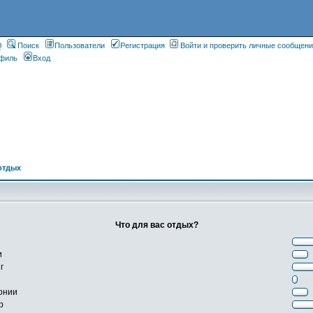
Q
Поиск
Пользователи
Регистрация
Войти и проверить личные сообщен
филь
Вход
отдых
Что для вас отдых?
и
г
онии
р