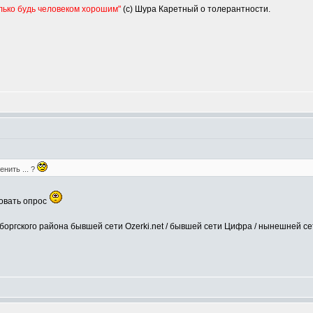
олько будь человеком хорошим"
(с) Шура Каретный о толерантности.
нить ... ?
ровать опрос
оргского района бывшей сети Ozerki.net / бывшей сети Цифра / нынешней с