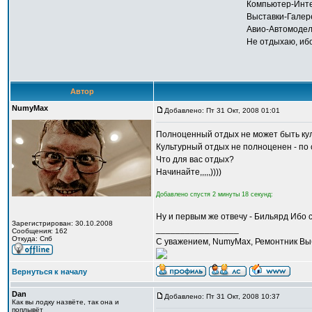
Компьютер-Инт
Выставки-Галер
Авио-Автомодели
Не отдыхаю, ибо
Автор
NumyMax
Добавлено: Пт 31 Окт, 2008 01:01
Полноценный отдых не может быть ку
Культурный отдых не полноценен - по 
Что для вас отдых?
Начинайте,,,,,))))
Добавлено спустя 2 минуты 18 секунд:
Ну и первым же отвечу - Бильярд Ибо 
Зарегистрирован: 30.10.2008
_________________
Сообщения: 162
Откуда: Спб
С уважением, NumyMax, Ремонтник Выб
Вернуться к началу
Dan
Добавлено: Пт 31 Окт, 2008 10:37
Как вы лодку назвёте, так она и
поплывёт