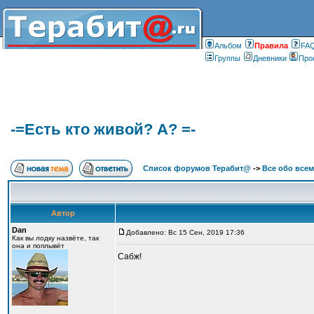
Альбом
Правилa
FA
Группы
Дневники
Про
-=Есть кто живой? А? =-
Список форумов Терабит@
->
Все обо всем
Автор
Dan
Добавлено: Вс 15 Сен, 2019 17:36
Как вы лодку назвёте, так
она и поплывёт
Сабж!