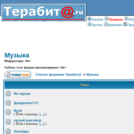
Альбом
Правилa
FA
Группы
Дневники
Про
Музыка
Модераторы: Нет
Сейчас этот форум просматривают: Нет
Список форумов Терабит@
->
Музыка
Темы
Ян тирсен
Дождались!!!!!
Rock
[
На страницу:
1
,
2
]
легкий разговор
[
На страницу:
1
,
2
]
Аккорды