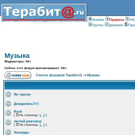
Альбом
Правилa
FA
Группы
Дневники
Про
Музыка
Модераторы: Нет
Сейчас этот форум просматривают: Нет
Список форумов Терабит@
->
Музыка
Ян тирсен
Дождались!!!!!
Rock
[
На страницу:
1
,
2
]
легкий разговор
[
На страницу:
1
,
2
]
Аккорды