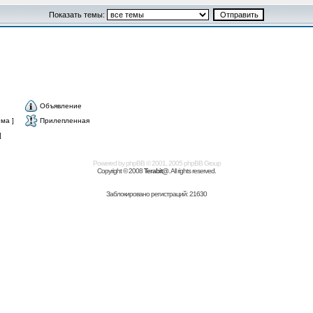
Показать темы:
Объявление
ма ]
Прилепленная
]
Powered by
phpBB
© 2001, 2005 phpBB Group
Copyright © 2008
Terabit@
. All rights reserved.
Заблокировано регистраций: 21630