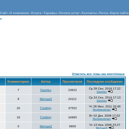
Сайт
О компании
Услуги
Тарифы
Оплата услуг
Контакты
Почта
Карта сайта
•
•
•
•
•
•
•
ия
Отметить все темы как прочтённые
Комментарии
Автор
Просмотров
Последнее сообщение
Ср 28 Сен, 2016 17:22
7
Dashko
23622
Dashko
Ср 24 Сен, 2014 17:13
8
Michael1
24112
Dashko
Чт 28 Июл, 2011 20:46
Cowboy
20
37552
Nordwestman
Вт 02 Дек, 2008 17:02
Cowboy
16
34985
Nordwestman
Чт 13 Ноя, 2008 23:27
0
Michael1
6800
Michael1