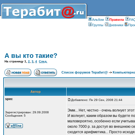
Альбом
Правилa
FA
Группы
Дневники
Про
А вы кто такие?
На страницу
1
,
2
,
3
,
4
След.
Список форумов Терабит@
->
Компьютерна
Автор
spec
Добавлено: Пн 29 Сен, 2008 21:44
Эмм... Нет, честно - очень волнует эт
Зарегистрирован: 29.09.2008
И волнует, каким образом вы будете п
Сообщения: 5
маловероятно, особенно если учитыва
около 7000 р. за доступ во внешнюю сет
сходится арифметика... Просто исходя