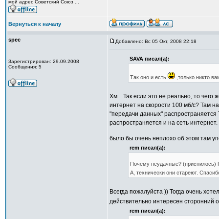
мой адрес Советский Союз ...
Вернуться к началу
spec
Добавлено: Вс 05 Окт, 2008 22:18
SAVA писал(а):
Зарегистрирован: 29.09.2008
Сообщения: 5
Так оно и есть
,только никто ва
Хм... Так если это не реально, то чего 
интернет на скорости 100 мб/с? Там на
"передачи данных" распространяется Т
распространяется и на сеть интернет.
было бы очень неплохо об этом там уп
rem писал(а):
Почему неудачные? (приснилось) П
А, технически они стареют. Спасибо
Всегда пожалуйста )) Тогда очень хотел
действительно интересен сторонний о
rem писал(а):