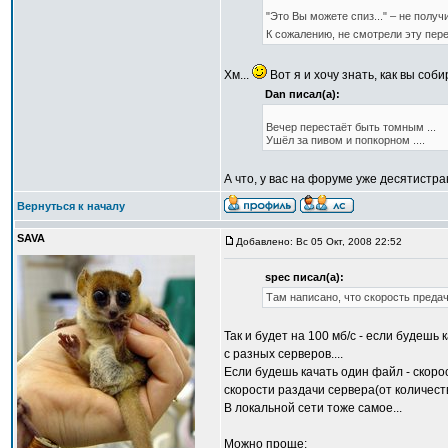
"Это Вы можете спиз..." – не получ
К сожалению, не смотрели эту пере
Хм...
Вот я и хочу знать, как вы соби
Dan писал(а):
Вечер перестаёт быть томным ...
Ушёл за пивом и попкорном ....
А что, у вас на форуме уже десятистр
Вернуться к началу
SAVA
Добавлено: Вс 05 Окт, 2008 22:52
spec писал(а):
Там написано, что скорость предач
Так и будет на 100 мб/с - если будешь
с разных серверов....
Если будешь качать один файл - скорос
скорости раздачи сервера(от количест
В локальной сети тоже самое...
Можно проще: