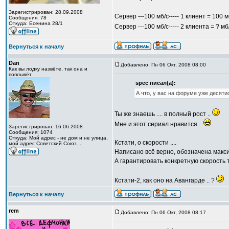
Зарегистрирован: 28.09.2008
Сервер ---100 мб/с----- 1 клиент = 100 м
Сообщения: 78
Откуда: Есенина 28/1
Сервер ---100 мб/с----- 2 клиента = ? мб
Вернуться к началу
Dan
Добавлено: Пн 06 Окт, 2008 08:00
Как вы лодку назвёте, так она и
поплывёт
spec писал(а):
А что, у вас на форуме уже десяти
Ты же знаешь .... в полный рост ..
Мне и этот сериал нравится ..
Зарегистрирован: 16.06.2008
Сообщения: 1074
Откуда: Мой адрес - не дом и не улица,
Кстати, о скорости ....
мой адрес Советский Союз ...
Написано всё верно, обозначена макс
А гарантировать конкретную скорость 
Кстати-2, как оно на Авангарде .. ?
Вернуться к началу
rem
Добавлено: Пн 06 Окт, 2008 08:17