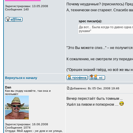
Почему неудачные? (приснилось) Пред
Зарегистрирован: 13.05.2008
Сообщения: 140
А, технически они стареют. Спасибо вам
spec писал(а):
Да вот... Была когда-то давно одна
руками"
"Это Вы можете спиз..." – не получится
К сожалению, не смотрели эту передачу
("Орешек знаний твёрд, но всё же мы н
Вернуться к началу
Dan
Добавлено: Вс 05 Окт, 2008 19:46
Как вы лодку назвёте, так она и
поплывёт
Вечер перестаёт быть томным ...
Ушёл за пивом и попкорном ....
Зарегистрирован: 16.06.2008
Сообщения: 1074
Откуда: Мой адрес - не дом и не улица,