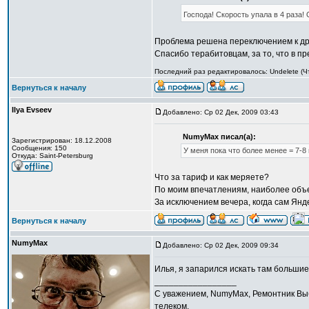
Господа! Скорость упала в 4 раза! 
Проблема решена переключением к др
Спасибо терабитовцам, за то, что в 
Последний раз редактировалось: Undelete (Чт
Вернуться к началу
Ilya Evseev
Добавлено: Ср 02 Дек, 2009 03:43
NumyMax писал(а):
Зарегистрирован: 18.12.2008
Сообщения: 150
У меня пока что более менее = 7-8 
Откуда: Saint-Petersburg
Что за тариф и как меряете?
По моим впечатлениям, наиболее объе
За исключением вечера, когда сам Янд
Вернуться к началу
NumyMax
Добавлено: Ср 02 Дек, 2009 09:34
Илья, я запарился искать там большие
_________________
С уважением, NumyMax, Ремонтник Выб
телеком.