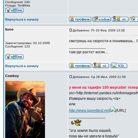
Сообщения: 240
Откуда: Ter@bita
Вернуться к началу
kuno
Добавлено: Пт 20 Фев, 2009 13:38
смотришь на скорости и понимаешь...
Зарегистрирован: 02.10.2008
_________________
Сообщения: 123
там где растет косяк....
Вернуться к началу
Cowboy
Добавлено: Ср 29 Июл, 2009 21:59
у меня на тарифе 100 мергабит тепер
src='http://internet.yandex.ru/infoimages/
Измерьте вашу скорость.</a>
или
http://www.speedtest.net]
[/URL]
_________________
"эта земля была нашей,
пока мы не увязли в борьбе"