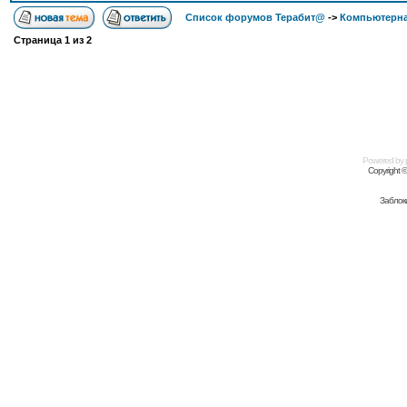
Список форумов Терабит@
->
Компьютерна
Страница
1
из
2
Powered by
Copyright 
Заблок