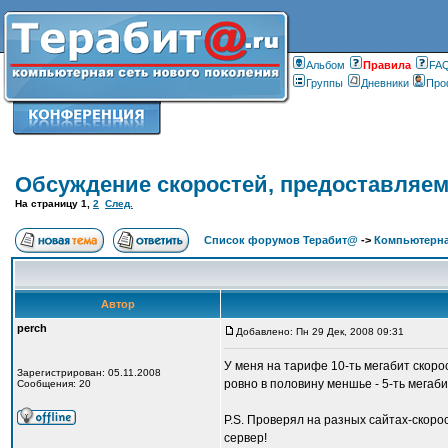
Альбом
Правилa
FA
Группы
Дневники
Про
Обсуждение скоростей, предоставляе
На страницу
1
,
2
След.
Список форумов Терабит@
->
Компьютерна
Автор
perch
Добавлено: Пн 29 Дек, 2008 09:31
У меня на тарифе 10-ть мегабит скорос
Зарегистрирован: 05.11.2008
ровно в половину меншье - 5-ть мегаби
Сообщения: 20
P.S. Проверял на разных сайтах-скорос
сервер!