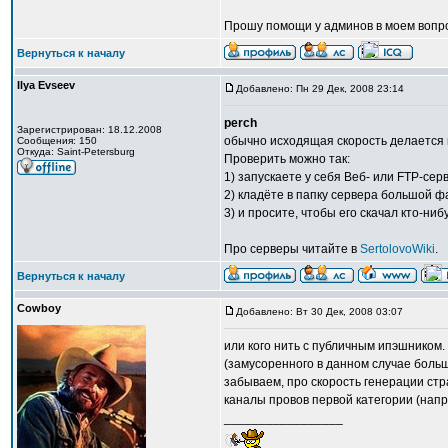
Прошу помощи у админов в моем вопро
Вернуться к началу
Ilya Evseev
Добавлено: Пн 29 Дек, 2008 23:14
perch
Зарегистрирован: 18.12.2008
обычно исходящая скорость делается 
Сообщения: 150
Откуда: Saint-Petersburg
Проверить можно так:
1) запускаете у себя Веб- или FTP-сер
2) кладёте в папку сервера большой ф
3) и просите, чтобы его скачал кто-ни
Про серверы читайте в
SertolovoWiki
.
Вернуться к началу
Cowboy
Добавлено: Вт 30 Дек, 2008 03:07
или кого нить с публичным ипэшником
(замусоренного в данном случае больш
забываем, про скорость генерации ст
каналы провов первой категории (напр
_________________