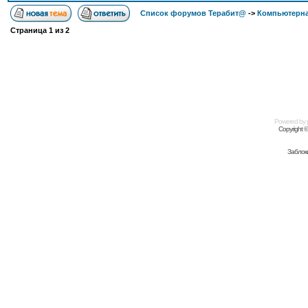
Список форумов Терабит@
->
Компьютерна
Страница
1
из
2
Powered by
Copyright 
Заблок