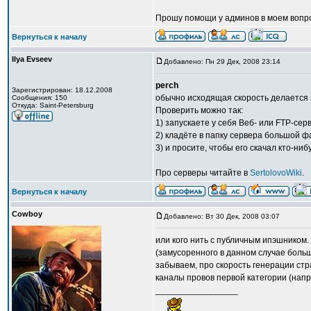
Прошу помощи у админов в моем вопро
Вернуться к началу
Ilya Evseev
Добавлено: Пн 29 Дек, 2008 23:14
perch
Зарегистрирован: 18.12.2008
обычно исходящая скорость делается 
Сообщения: 150
Откуда: Saint-Petersburg
Проверить можно так:
1) запускаете у себя Веб- или FTP-сер
2) кладёте в папку сервера большой ф
3) и просите, чтобы его скачал кто-ни
Про серверы читайте в
SertolovoWiki
.
Вернуться к началу
Cowboy
Добавлено: Вт 30 Дек, 2008 03:07
или кого нить с публичным ипэшником
(замусоренного в данном случае больш
забываем, про скорость генерации ст
каналы провов первой категории (напр
_________________