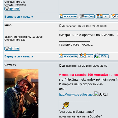
Сообщения: 240
Откуда: Ter@bita
Вернуться к началу
kuno
Добавлено: Пт 20 Фев, 2009 13:38
смотришь на скорости и понимаешь...
Зарегистрирован: 02.10.2008
_________________
Сообщения: 123
там где растет косяк....
Вернуться к началу
Cowboy
Добавлено: Ср 29 Июл, 2009 21:59
у меня на тарифе 100 мергабит тепер
src='http://internet.yandex.ru/infoimages/
Измерьте вашу скорость.</a>
или
http://www.speedtest.net]
[/URL]
_________________
"эта земля была нашей,
пока мы не увязли в борьбе"