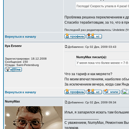
Господа! Скорость упала в 4 раза! 
Проблема решена переключением к др
Спасибо терабитовцам, за то, что в 
Последний раз редактировалось: Undelete (Чт
Вернуться к началу
Ilya Evseev
Добавлено: Ср 02 Дек, 2009 03:43
NumyMax писал(а):
Зарегистрирован: 18.12.2008
Сообщения: 150
У меня пока что более менее = 7-8 
Откуда: Saint-Petersburg
Что за тариф и как меряете?
По моим впечатлениям, наиболее объе
За исключением вечера, когда сам Янд
Вернуться к началу
NumyMax
Добавлено: Ср 02 Дек, 2009 09:34
Илья, я запарился искать там большие
_________________
С уважением, NumyMax, Ремонтник Выб
телеком.