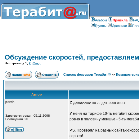
Альбом
Правилa
FA
Группы
Дневники
Про
Обсуждение скоростей, предоставляе
На страницу
1
,
2
След.
Список форумов Терабит@
->
Компьютерна
Автор
perch
Добавлено: Пн 29 Дек, 2008 09:31
У меня на тарифе 10-ть мегабит скорос
Зарегистрирован: 05.11.2008
ровно в половину меншье - 5-ть мегаби
Сообщения: 20
P.S. Проверял на разных сайтах-скорос
сервер!