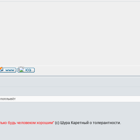
и поплывёт
олько будь человеком хорошим"
(с) Шура Каретный о толерантности.