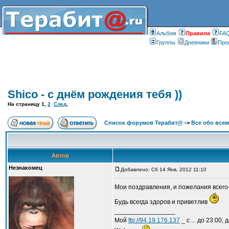
Альбом
Правилa
FA
Группы
Дневники
Про
Shico - с днём рождения тебя ))
На страницу
1
,
2
След.
Список форумов Терабит@
->
Все обо всем
Автор
Незнакомец
Добавлено: Сб 14 Янв, 2012 11:10
Мои поздравления, и пожелания всего-
Будь всегда здоров и приветлив
_________________
Мой
ftp://94.19.176.137
_ с ... до 23:00,