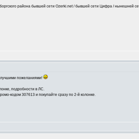
оргского района бывшей сети Ozerki.net / бывшей сети Цифра / нынешней с
аилучшими пожеланиями!
онке, подробности в ЛС.
ромо-кодом 307613 и покупайте сразу по 2-й колонке.