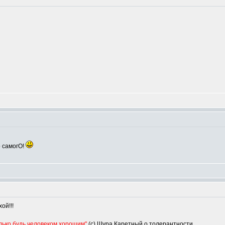
о самогО!
ой!!!
олько будь человеком хорошим"
(с) Шура Каретный о толерантности.