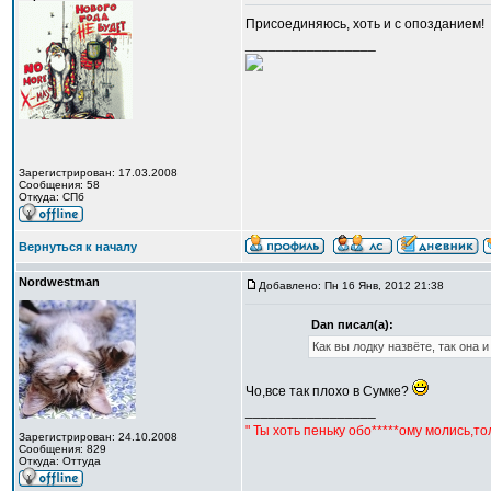
Присоединяюсь, хоть и с опозданием!
_________________
Зарегистрирован: 17.03.2008
Сообщения: 58
Откуда: CПб
Вернуться к началу
Nordwestman
Добавлено: Пн 16 Янв, 2012 21:38
Dan писал(а):
Как вы лодку назвёте, так она 
Чо,все так плохо в Сумке?
_________________
" Ты хоть пеньку обо*****ому молись,т
Зарегистрирован: 24.10.2008
Сообщения: 829
Откуда: Оттуда