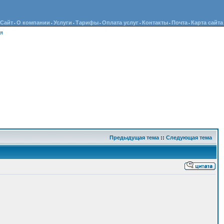
Сайт
О компании
Услуги
Тарифы
Оплата услуг
Контакты
Почта
Карта сайта
•
•
•
•
•
•
•
ия
Предыдущая тема
::
Следующая тема