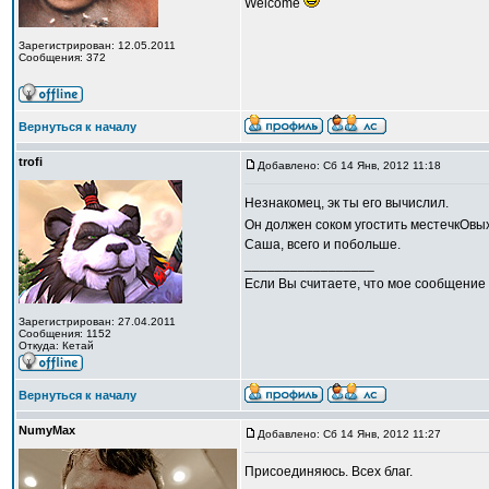
Welcome
Зарегистрирован: 12.05.2011
Сообщения: 372
Вернуться к началу
trofi
Добавлено: Сб 14 Янв, 2012 11:18
Незнакомец, эк ты его вычислил.
Он должен соком угостить местечкОвы
Саша, всего и побольше.
_________________
Если Вы считаете, что мое сообщение 
Зарегистрирован: 27.04.2011
Сообщения: 1152
Откуда: Кетай
Вернуться к началу
NumyMax
Добавлено: Сб 14 Янв, 2012 11:27
Присоединяюсь. Всех благ.