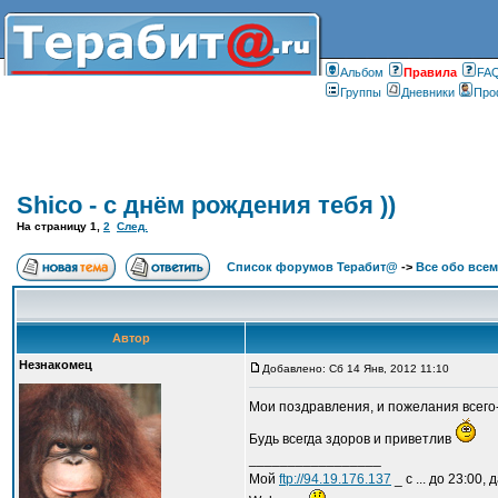
Альбом
Правилa
FA
Группы
Дневники
Про
Shico - с днём рождения тебя ))
На страницу
1
,
2
След.
Список форумов Терабит@
->
Все обо всем
Автор
Незнакомец
Добавлено: Сб 14 Янв, 2012 11:10
Мои поздравления, и пожелания всего-
Будь всегда здоров и приветлив
_________________
Мой
ftp://94.19.176.137
_ с ... до 23:00,