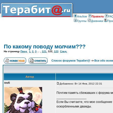
Альбом
Правилa
FA
Группы
Дневники
Про
По какому поводу молчим???
На страницу
Пред.
1
,
2
,
3
... ,
121
,
122
,
123
След.
Список форумов Терабит@
->
Все обо всем
Автор
trofi
Добавлено: Вт 14 Фев, 2012 22:31
Почтим память сбежавших с форума м
_________________
Если Вы считаете, что мое сообщение 
оскорбленными дважды.