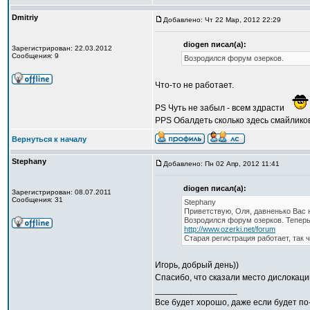
Dmitriy
Добавлено: Чт 22 Мар, 2012 22:29
diogen писал(а):
Зарегистрирован: 22.03.2012
Сообщения: 9
Возродился форум озерков.
Что-то не работает.
PS Чуть не забыл - всем здрасти
PPS Обалдеть сколько здесь смайликов.
Вернуться к началу
Stephany
Добавлено: Пн 02 Апр, 2012 11:41
diogen писал(а):
Зарегистрирован: 08.07.2011
Сообщения: 31
Stephany
Приветствую, Оля, давненько Вас н
Возродился форум озерков. Теперь
http://www.ozerki.net/forum
Старая регистрация работает, так 
Игорь, добрый день))
Спасибо, что сказали место дислокаци
_________________
Все будет хорошо, даже если будет по