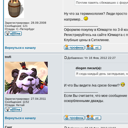
Почтим память сбежавших с фору
Ну что за терминология? Люди просто
например...
Зарегистрирован: 28.09.2008
_________________
Сообщения: 121
Откуда: С.-Петербург
Оформлю покупку в Юлмарте по 3-й кол
Регистрируйтесь на сайте Юлмарта с п
Клубные цены в Ситилинке.
Вернуться к началу
trofi
Добавлено: Чт 16 Фев, 2012 22:27
diogen писал(а):
Я сюда каждый день заглядываю, н
И что Вы видите /на срезе бочки/?
_________________
Если Вы считаете, что мое сообщение 
Зарегистрирован: 27.04.2011
оскорбленными дважды.
Сообщения: 1152
Откуда: Кетай
Вернуться к началу
Снег