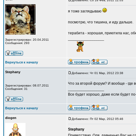
Добавлено: Сб 18 Фев, 2012 12:03
я тоже заглядываю
посмотрю, что тишина, и иду дальше.
терабита - хорошая, приютила нас, о
_________________
Зарегистрирован: 20.04.2011
Сообщения: 293
Вернуться к началу
Stephany
Добавлено: Чт 01 Мар, 2012 23:38
Что за второй форум? И вообще - где 
Зарегистрирован: 08.07.2011
_________________
Сообщения: 31
Все будет хорошо, даже если будет по
Вернуться к началу
diogen
Добавлено: Пт 02 Мар, 2012 05:46
Stephany
Приветствую, Оля, давненько Вас не с