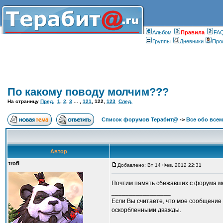
Альбом
Правилa
FA
Группы
Дневники
Про
По какому поводу молчим???
На страницу
Пред.
1
,
2
,
3
... ,
121
,
122
,
123
След.
Список форумов Терабит@
->
Все обо всем
Автор
trofi
Добавлено: Вт 14 Фев, 2012 22:31
Почтим память сбежавших с форума м
_________________
Если Вы считаете, что мое сообщение 
оскорбленными дважды.