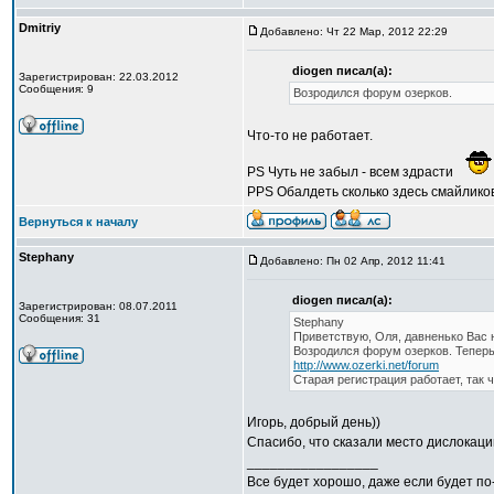
Dmitriy
Добавлено: Чт 22 Мар, 2012 22:29
diogen писал(а):
Зарегистрирован: 22.03.2012
Сообщения: 9
Возродился форум озерков.
Что-то не работает.
PS Чуть не забыл - всем здрасти
PPS Обалдеть сколько здесь смайликов.
Вернуться к началу
Stephany
Добавлено: Пн 02 Апр, 2012 11:41
diogen писал(а):
Зарегистрирован: 08.07.2011
Сообщения: 31
Stephany
Приветствую, Оля, давненько Вас н
Возродился форум озерков. Теперь
http://www.ozerki.net/forum
Старая регистрация работает, так 
Игорь, добрый день))
Спасибо, что сказали место дислокаци
_________________
Все будет хорошо, даже если будет по