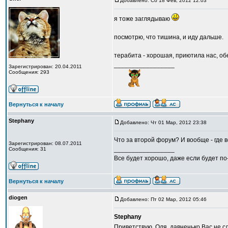
Добавлено: Сб 18 Фев, 2012 12:03
я тоже заглядываю
посмотрю, что тишина, и иду дальше.
терабита - хорошая, приютила нас, о
_________________
Зарегистрирован: 20.04.2011
Сообщения: 293
Вернуться к началу
Stephany
Добавлено: Чт 01 Мар, 2012 23:38
Что за второй форум? И вообще - где 
Зарегистрирован: 08.07.2011
_________________
Сообщения: 31
Все будет хорошо, даже если будет по
Вернуться к началу
diogen
Добавлено: Пт 02 Мар, 2012 05:46
Stephany
Приветствую, Оля, давненько Вас не с