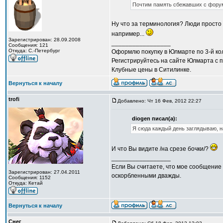
Почтим память сбежавших с фору
Ну что за терминология? Люди просто
например...
Зарегистрирован: 28.09.2008
_________________
Сообщения: 121
Откуда: С.-Петербург
Оформлю покупку в Юлмарте по 3-й кол
Регистрируйтесь на сайте Юлмарта с п
Клубные цены в Ситилинке.
Вернуться к началу
trofi
Добавлено: Чт 16 Фев, 2012 22:27
diogen писал(а):
Я сюда каждый день заглядываю, н
И что Вы видите /на срезе бочки/?
_________________
Если Вы считаете, что мое сообщение 
Зарегистрирован: 27.04.2011
оскорбленными дважды.
Сообщения: 1152
Откуда: Кетай
Вернуться к началу
Снег