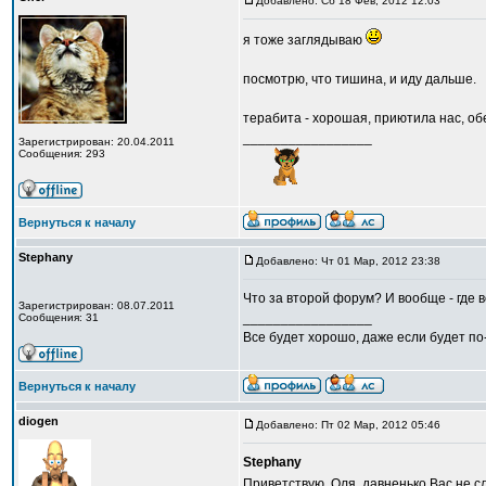
Добавлено: Сб 18 Фев, 2012 12:03
я тоже заглядываю
посмотрю, что тишина, и иду дальше.
терабита - хорошая, приютила нас, о
_________________
Зарегистрирован: 20.04.2011
Сообщения: 293
Вернуться к началу
Stephany
Добавлено: Чт 01 Мар, 2012 23:38
Что за второй форум? И вообще - где 
Зарегистрирован: 08.07.2011
_________________
Сообщения: 31
Все будет хорошо, даже если будет по
Вернуться к началу
diogen
Добавлено: Пт 02 Мар, 2012 05:46
Stephany
Приветствую, Оля, давненько Вас не с