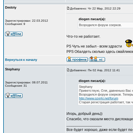
Dmitriy
Добавлено: Чт 22 Мар, 2012 22:29
diogen писал(а):
Зарегистрирован: 22.03.2012
Сообщения: 9
Возродился форум озерков.
Что-то не работает.
PS Чуть не забыл - всем здрасти
PPS Обалдеть сколько здесь смайликов.
Вернуться к началу
Stephany
Добавлено: Пн 02 Апр, 2012 11:41
diogen писал(а):
Зарегистрирован: 08.07.2011
Сообщения: 31
Stephany
Приветствую, Оля, давненько Вас н
Возродился форум озерков. Теперь
http://www.ozerki.net/forum
Старая регистрация работает, так 
Игорь, добрый день))
Спасибо, что сказали место дислокаци
_________________
Все будет хорошо, даже если будет по