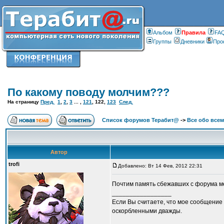
Альбом
Правилa
FA
Группы
Дневники
Про
По какому поводу молчим???
На страницу
Пред.
1
,
2
,
3
... ,
121
,
122
,
123
След.
Список форумов Терабит@
->
Все обо всем
Автор
trofi
Добавлено: Вт 14 Фев, 2012 22:31
Почтим память сбежавших с форума м
_________________
Если Вы считаете, что мое сообщение 
оскорбленными дважды.