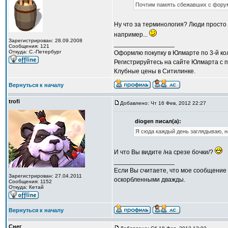
Почтим память сбежавших с фору
Ну что за терминология? Люди просто
например...
Зарегистрирован: 28.09.2008
_________________
Сообщения: 121
Откуда: С.-Петербург
Оформлю покупку в Юлмарте по 3-й кол
Регистрируйтесь на сайте Юлмарта с п
Клубные цены в Ситилинке.
Вернуться к началу
trofi
Добавлено: Чт 16 Фев, 2012 22:27
diogen писал(а):
Я сюда каждый день заглядываю, н
И что Вы видите /на срезе бочки/?
_________________
Если Вы считаете, что мое сообщение 
Зарегистрирован: 27.04.2011
оскорбленными дважды.
Сообщения: 1152
Откуда: Кетай
Вернуться к началу
Снег