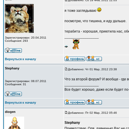
Добавлено: Сб 18 Фев, 2012 12:03
я тоже заглядываю
посмотрю, что тишина, и иду дальше.
терабита - хорошая, приютила нас, о
_________________
Зарегистрирован: 20.04.2011
Сообщения: 293
Вернуться к началу
Stephany
Добавлено: Чт 01 Мар, 2012 23:38
Что за второй форум? И вообще - где 
Зарегистрирован: 08.07.2011
_________________
Сообщения: 31
Все будет хорошо, даже если будет по
Вернуться к началу
diogen
Добавлено: Пт 02 Мар, 2012 05:46
Stephany
Приветствую, Оля, давненько Вас не с