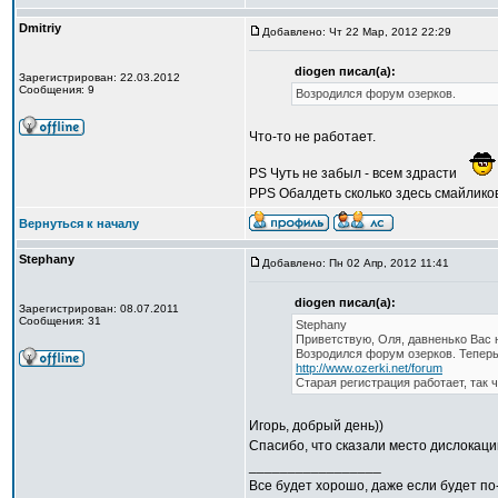
Dmitriy
Добавлено: Чт 22 Мар, 2012 22:29
diogen писал(а):
Зарегистрирован: 22.03.2012
Сообщения: 9
Возродился форум озерков.
Что-то не работает.
PS Чуть не забыл - всем здрасти
PPS Обалдеть сколько здесь смайликов.
Вернуться к началу
Stephany
Добавлено: Пн 02 Апр, 2012 11:41
diogen писал(а):
Зарегистрирован: 08.07.2011
Сообщения: 31
Stephany
Приветствую, Оля, давненько Вас н
Возродился форум озерков. Теперь
http://www.ozerki.net/forum
Старая регистрация работает, так 
Игорь, добрый день))
Спасибо, что сказали место дислокаци
_________________
Все будет хорошо, даже если будет по