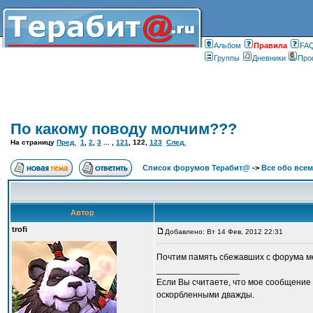
Альбом
Правилa
FA
Группы
Дневники
Про
По какому поводу молчим???
На страницу
Пред.
1
,
2
,
3
... ,
121
,
122
,
123
След.
Список форумов Терабит@
->
Все обо всем
Автор
trofi
Добавлено: Вт 14 Фев, 2012 22:31
Почтим память сбежавших с форума м
_________________
Если Вы считаете, что мое сообщение 
оскорбленными дважды.