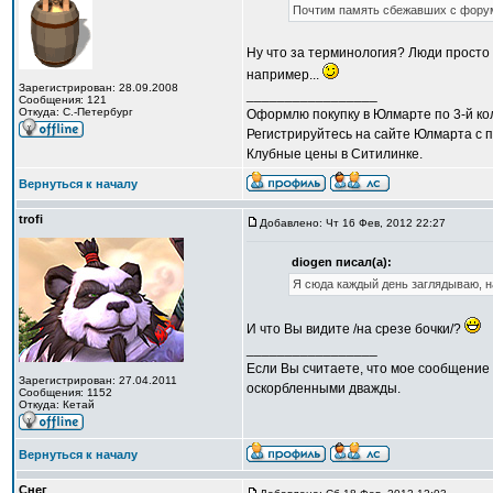
Почтим память сбежавших с фору
Ну что за терминология? Люди просто
например...
Зарегистрирован: 28.09.2008
_________________
Сообщения: 121
Откуда: С.-Петербург
Оформлю покупку в Юлмарте по 3-й кол
Регистрируйтесь на сайте Юлмарта с п
Клубные цены в Ситилинке.
Вернуться к началу
trofi
Добавлено: Чт 16 Фев, 2012 22:27
diogen писал(а):
Я сюда каждый день заглядываю, н
И что Вы видите /на срезе бочки/?
_________________
Если Вы считаете, что мое сообщение 
Зарегистрирован: 27.04.2011
оскорбленными дважды.
Сообщения: 1152
Откуда: Кетай
Вернуться к началу
Снег